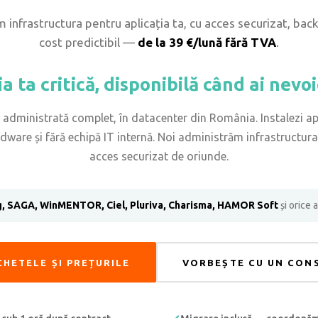
infrastructura pentru aplicația ta, cu acces securizat, bac
cost predictibil —
de la 39 €/lună fără TVA
.
a ta critică, disponibilă când ai nevo
ă administrată complet, în datacenter din România. Instalezi apl
ardware și fără echipă IT internă. Noi administrăm infrastructu
acces securizat de oriunde.
, SAGA, WinMENTOR, Ciel, Pluriva, Charisma, HAMOR Soft
și orice 
CHETELE ȘI PREȚURILE
VORBEȘTE CU UN CON