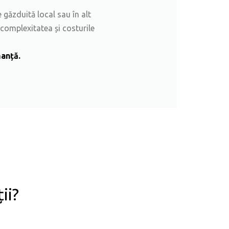
 găzduită local sau în alt
 complexitatea și costurile
manță.
ii?