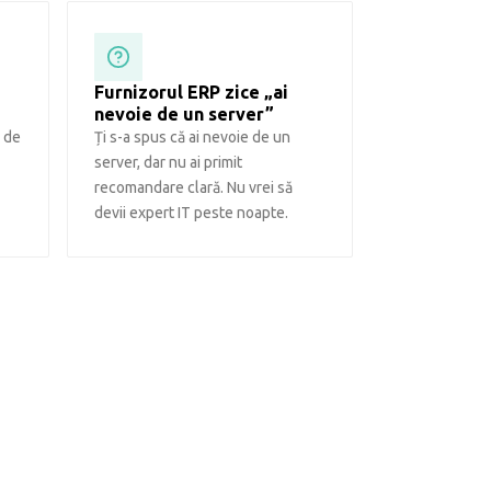
Furnizorul ERP zice „ai
nevoie de un server”
, de
Ți s-a spus că ai nevoie de un
server, dar nu ai primit
recomandare clară. Nu vrei să
devii expert IT peste noapte.