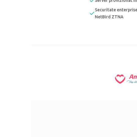
Server provizionat în
Securitate enterpris
NetBird ZTNA