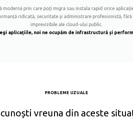
ră modernă prin care poți migra sau instala rapid orice aplicație
ormanță ridicată, securitate și administrare profesionistă, fără
imprevizibile ale cloud-ului public.
egi aplicațiile, noi ne ocupăm de infrastructură și perfor
PROBLEME UZUALE
cunoști vreuna din aceste situaț