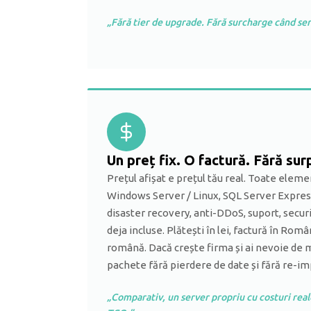
„Fără tier de upgrade. Fără surcharge când ser
Un preț fix. O factură. Fără sur
Prețul afișat e prețul tău real. Toate elem
Windows Server / Linux, SQL Server Express
disaster recovery, anti-DDoS, suport, secu
deja incluse. Plătești în lei, factură în Româ
română. Dacă crește firma și ai nevoie de m
pachete fără pierdere de date și fără re-i
„Comparativ, un server propriu cu costuri rea