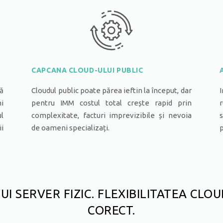
CAPCANA CLOUD-ULUI PUBLIC
ă
Cloudul public poate părea ieftin la început, dar
I
i
pentru IMM costul total crește rapid prin
r
l
complexitate, facturi imprevizibile și nevoia
s
ii
de oameni specializați.
p
I SERVER FIZIC. FLEXIBILITATEA CLOU
CORECT.