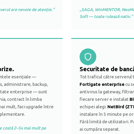
verul are nevoie de atenție.”
„SAGA, WinMENTOR, NeoMana
Soft — toate rulează nativ.”
prize.
Securitate de bancă
entele esențiale —
Tot traficul către serverul
, administrare, backup,
Fortigate enterprise
cu s
ritate enterprise — sunt
antivirus la gateway, filtra
nia, contract în limba
fiecare server e instalat
B
ai mult, faci upgrade între
echipei alegi:
NetBird (ZT
mplementare.
instalare în 5 minute pe o
Fără limită de utilizatori. 
le costă 2–5x mai mult pe
ai cumpăra separat.