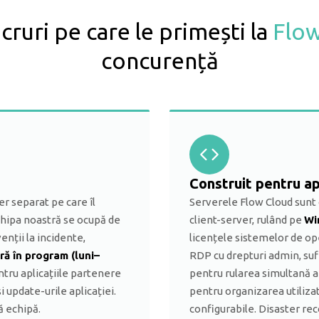
ucruri pe care le primești la
Flo
concurență
Construit pentru apl
er separat pe care îl
Serverele Flow Cloud sunt c
Echipa noastră se ocupă de
client-server, rulând pe
Wi
enții la incidente,
licențele sistemelor de op
ră în program (luni–
RDP cu drepturi admin, su
entru aplicațiile partenere
pentru rularea simultană a
update-urile aplicației.
pentru organizarea utilizat
ă echipă.
configurabile. Disaster rec