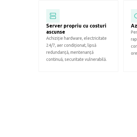
Server propriu cu costuri
Az
ascunse
Pen
Achiziție hardware, electricitate
rap
24/7, aer condiționat, lipsă
con
redundanță, mentenanță
ore
continuă, securitate vulnerabilă.