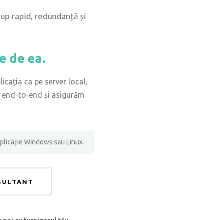
kup rapid, redundanță și
ie de ea.
icația ca pe server local,
ra end-to-end și asigurăm
aplicație Windows sau Linux.
SULTANT