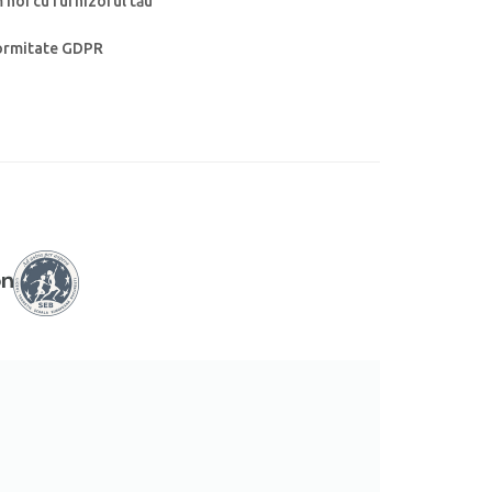
noi cu furnizorul tău
formitate GDPR