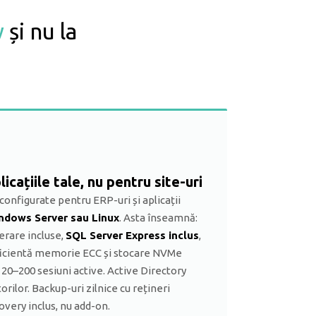
w
și nu la
icațiile tale, nu pentru site-uri
onfigurate pentru ERP-uri și aplicații
ndows Server sau Linux
. Asta înseamnă:
erare incluse,
SQL Server Express inclus
,
ficientă memorie ECC și stocare NVMe
 20–200 sesiuni active. Active Directory
orilor. Backup-uri zilnice cu rețineri
overy inclus, nu add-on.