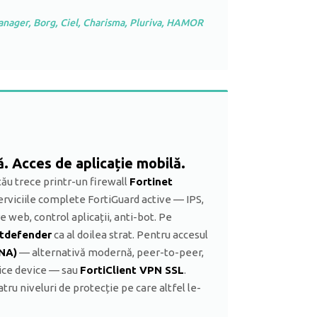
ger, Borg, Ciel, Charisma, Pluriva, HAMOR
. Acces de aplicație mobilă.
 tău trece printr-un firewall
Fortinet
erviciile complete FortiGuard active — IPS,
re web, control aplicații, anti-bot. Pe
itdefender
ca al doilea strat. Pentru accesul
NA)
— alternativă modernă, peer-to-peer,
rice device — sau
FortiClient VPN SSL
.
Patru niveluri de protecție pe care altfel le-