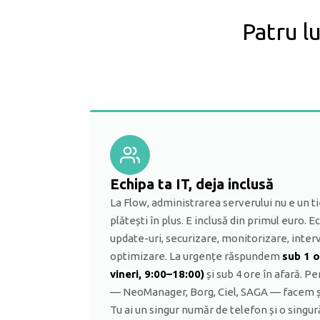
Patru l
Echipa ta IT, deja inclusă
La Flow, administrarea serverului nu e un ti
plătești în plus. E inclusă din primul euro. 
update-uri, securizare, monitorizare, interv
optimizare. La urgențe răspundem
sub 1 o
vineri, 9:00–18:00)
și sub 4 ore în afară. P
— NeoManager, Borg, Ciel, SAGA — facem și 
Tu ai un singur număr de telefon și o singur