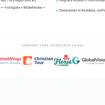
 sub 1 oră după contract
Migrare inclusă — coordonăm 
e — Fortigate + Bitdefender +
Datacenter în România, con
COMPANII CARE GĂZDUIESC LA NOI