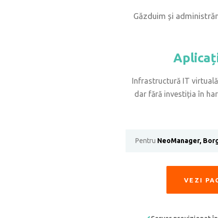
Găzduim și administrăm 
Aplicați
Infrastructură IT virtual
dar fără investiția în h
Pentru
NeoManager, Borg
VEZI PA