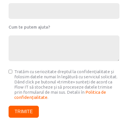
Cum te putem ajuta?
Tratăm cu seriozitate dreptul la confidențialitate și
folosim datele numai în legătură cu serviciul solicitat.
Dând click pe butonul «trimite» sunteți de acord ca
Flow IT să stocheze și să proceseze datele trimise
prin formularul de mai sus. Detalii în
Politica de
confidențialitate
.
TRIMITE