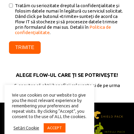
Tratăm cu seriozitate dreptul la confidențialitate și
folosim datele numai în legătură cu serviciul solicitat.
Dând click pe butonul «trimite» sunteți de acord ca
Flow IT să stocheze și să proceseze datele trimise
prin formularul de mai sus. Detalii în
Politica de
confidențialitate
.
TRIMITE
ALEGE FLOW-UL CARE ȚI SE POTRIVEȘTE!
S-ar putea să obții beneficii relevante și de pe urma
celorlalte soluții Flow
We use cookies on our website to give
you the most relevant experience by
remembering your preferences and
repeat visits. By clicking “Accept”, you
consent to the use of ALL the cookies.
Setări Cookie
ACCEPT