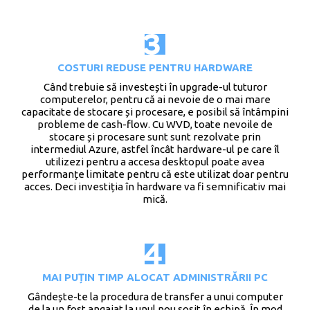
COSTURI REDUSE PENTRU HARDWARE
Când trebuie să investești în upgrade-ul tuturor
computerelor, pentru că ai nevoie de o mai mare
capacitate de stocare și procesare, e posibil să întâmpini
probleme de cash-flow. Cu WVD, toate nevoile de
stocare și procesare sunt sunt rezolvate prin
intermediul Azure, astfel încât hardware-ul pe care îl
utilizezi pentru a accesa desktopul poate avea
performanțe limitate pentru că este utilizat doar pentru
acces. Deci investiția în hardware va fi semnificativ mai
mică.
MAI PUȚIN TIMP ALOCAT ADMINISTRĂRII PC
Gândește-te la procedura de transfer a unui computer
de la un fost angajat la unul nou sosit în echipă. În mod