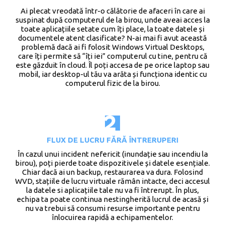
Ai plecat vreodată într-o călătorie de afaceri în care ai
suspinat după computerul de la birou, unde aveai acces la
toate aplicațiile setate cum îți place, la toate datele și
documentele atent clasificate? N-ai mai fi avut această
problemă dacă ai fi folosit Windows Virtual Desktops,
care îți permite să “îți iei” computerul cu tine, pentru că
este găzduit în cloud. Îl poți accesa de pe orice laptop sau
mobil, iar desktop-ul tău va arăta și funcționa identic cu
computerul fizic de la birou.
FLUX DE LUCRU FĂRĂ ÎNTRERUPERI
În cazul unui incident nefericit (inundație sau incendiu la
birou), poți pierde toate dispozitivele și datele esențiale.
Chiar dacă ai un backup, restaurarea va dura. Folosind
WVD, stațiile de lucru virtuale rămân intacte, deci accesul
la datele si aplicațiile tale nu va fi întrerupt. În plus,
echipa ta poate continua nestingherită lucrul de acasă și
nu va trebui să consumi resurse importante pentru
înlocuirea rapidă a echipamentelor.