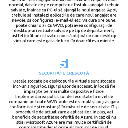
normal, datele de pe computerul fostului angajat trebuie
salvate, înainte ca PC-ul să ajungă la noul angajat. Apoi,
trebuie să instalezi aplicațiile de care noul angajat are
nevoie, să configurezi e-mail-ul etc. Va dura ore bune,
poate chiar o zi. Cu WVD, poți avea configurații de
desktop-uri virtuale salvate pe tip de departament,
astfel încât un utilizator nou să obțină un nou desktop
virtual care este gata de lucru în doar câteva minute.
SECURITATE CRESCUTĂ
Datele stocate pe desktopurile virtuale sunt stocate
într-un singur loc, sigur și ușor de accesat, în loc să fie
împărțite pe mai multe dispozitive fizice.
Implementarea politicilor de securitate la nivel de
companie pe toate WVD-urile este simplă și poți asigura
conformitate și constanță în măsurile de securitate IT și
procedurile de actualizare a aplicațiilor. În plus, vei
beneficia de securitatea oferită de Azure. În caz că nu
știai, Microsoft Azure are mai multe certificări de
conformitate decât orice alt furnizor de cloud.